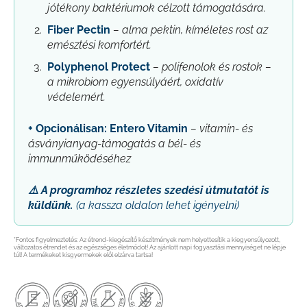
jótékony baktériumok célzott támogatására.
Fiber Pectin
– alma pektin,
kíméletes rost az
emésztési komfortért.
Polyphenol Protect
– p
olifenolok és rostok –
a mikrobiom egyensúlyáért, oxidatív
védelemért.
+ Opcionálisan:
Entero Vitamin
– vitamin- és
ásványianyag-támogatás a bél- és
immunműködéséhez
⚠️ A programhoz részletes szedési útmutatót is
küldünk.
(a kassza oldalon lehet igényelni)
*Fontos figyelmeztetés: Az étrend-kiegészítő készítmények nem helyettesítik a kiegyensúlyozott,
változatos étrendet és az egészséges életmódot! Az ajánlott napi fogyasztási mennyiséget ne lépje
túl! A termékeket kisgyermekek elől elzárva tartsa!