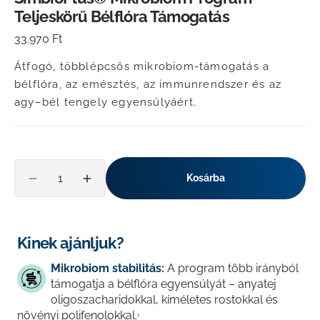
Teljeskörű Bélflóra Támogatás
Normál
33.970 Ft
ár
Átfogó, többlépcsős mikrobiom-támogatás a
bélflóra, az emésztés, az immunrendszer és az
agy–bél tengely egyensúlyáért.
Mennyiség
Kosárba
Mennyiség
Mennyiség
csökkentése
növelése
a
a
következőhöz
következőhöz
Kinek ajánljuk?
SimbioPlus®
SimbioPlus®
Mikrobiom
Mikrobiom
Mikrobiom stabilitás:
A program több irányból
Program
Program
támogatja a bélflóra egyensúlyát – anyatej
–
–
oligoszacharidokkal, kíméletes rostokkal és
Teljeskörű
Teljeskörű
növényi polifenolokkal.
1
Bélflóra
Bélflóra