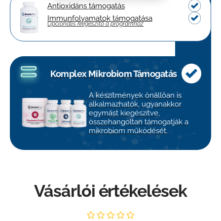
Antioxidáns támogatás
Immunfolyamatok támogatása
Opcionális kiegészítő a programhoz
Komplex Mikrobiom Támogatás
A készítmények önállóan is
alkalmazhatók, ugyanakkor
egymást kiegészítve,
összehangoltan támogatják a
mikrobiom működését.
Vásárlói értékelések