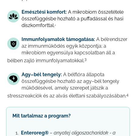
Támogatás
Támogatás
Emésztési komfort:
A mikrobiom összetétele
összefüggésbe hozható a puffadással és hasi
diszkomforttal.
2
Immunfolyamatok támogatása:
A bélrendszer
az immunműködés egyik központja; a
mikrobiom egyensúlya kapcsolatban áll a
3
bélben zajló immunfolyamatokkal.
Agy–bél tengely:
A bélflóra állapota
összefüggésbe hozható az agy–bél tengely
működésével, amely szerepet játszik a
4
stresszreakciók és az alvás élettani szabályozásában.
Mit tartalmaz a program?
Enteroreg®
– anyatej oligoszacharidok - a