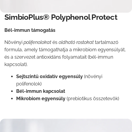
SimbioPlus® Polyphenol Protect
Bél-immun támogatás
Növényi
polifenolokat
és
oldható rostokat
tartalmazó
formula, amely támogathatja a mikrobiom egyensúlyát,
és a szervezet antioxidáns folyamatait (bél-immun
kapcsolat).
Sejtszintű oxidatív egyensúly
(növényi
polifenolok)
Bél-immun kapcsolat
Mikrobiom egyensúly
(prebiotikus összetevők)