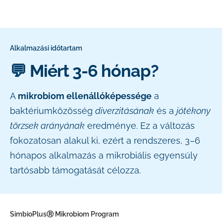
Alkalmazási időtartam
💬 Miért 3-6 hónap?
A
mikrobiom ellenállóképessége
a
baktériumközösség
diverzitásának
és a
jótékony
törzsek arányának
eredménye. Ez a változás
fokozatosan alakul ki, ezért a rendszeres, 3–6
hónapos alkalmazás a mikrobiális egyensúly
tartósabb támogatását célozza.
SimbioPlusⓇ Mikrobiom Program