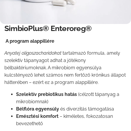
SimbioPlus® Enteroreg®
A program alappillére
Anyatej oligoszacharidokat
tartalmazó formula, amely
szelektív tápanyagot adhat a jótékony
bélbaktériumoknak. A mikrobiom egyensúlya
kulcstényező lehet számos nem fertőző krónikus állapot
hátterében – ezért ez a program alappillére.
Szelektív prebiotikus hatás
(célzott tápanyag a
mikrobiomnak)
Bélflóra egyensúly
és diverzitás támogatása
Emésztési komfort
– kíméletes, fokozatosan
bevezethető