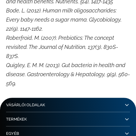
and health benefits. Nutrients, 5(4), 1417-1435
Bode, L. (2012). Human milk oligosaccharides:
Every baby needs a sugar mama. Glycobiology,
22(9), 1147-1162.
Roberfroid, M. (2007). Prebiotics: The concept
revisited. The Journal of Nutrition, 137(3), 830S-
837S.
Quigley, E. M. M. (2013). Gut bacteria in health and
disease. Gastroenterology & Hepatology, 9(9), 560-
569.
VÁSÁRLÓI OLDALAK
TERMÉKEK
EGYÉB