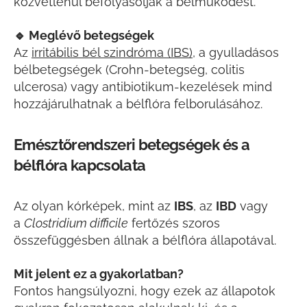
közvetlenül befolyásolják a bélműködést.
🔹
Meglévő betegségek
Az
irritábilis bél szindróma (IBS)
, a gyulladásos
bélbetegségek (Crohn-betegség, colitis
ulcerosa) vagy antibiotikum-kezelések mind
hozzájárulhatnak a bélflóra felborulásához.
Emésztőrendszeri betegségek és a
bélflóra kapcsolata
Az olyan kórképek, mint az
IBS
, az
IBD
vagy
a
Clostridium difficile
fertőzés szoros
összefüggésben állnak a bélflóra állapotával.
Mit jelent ez a gyakorlatban?
Fontos hangsúlyozni, hogy ezek az állapotok