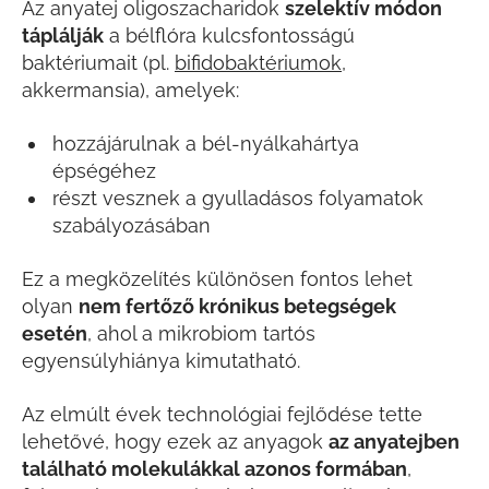
Az anyatej oligoszacharidok
szelektív módon
táplálják
a bélflóra kulcsfontosságú
baktériumait (pl.
bifidobaktériumok
,
akkermansia), amelyek:
hozzájárulnak a bél-nyálkahártya
épségéhez
részt vesznek a gyulladásos folyamatok
szabályozásában
Ez a megközelítés különösen fontos lehet
olyan
nem fertőző krónikus betegségek
esetén
, ahol a mikrobiom tartós
egyensúlyhiánya kimutatható.
Az elmúlt évek technológiai fejlődése tette
lehetővé, hogy ezek az anyagok
az anyatejben
található molekulákkal azonos formában
,