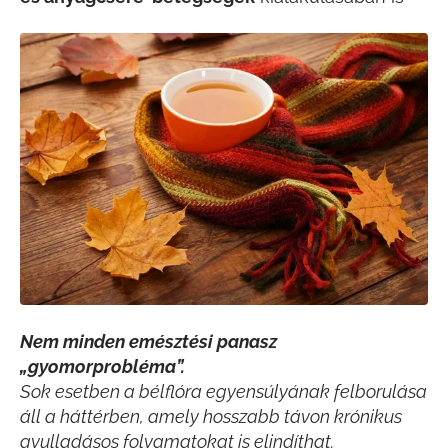
Nem minden emésztési panasz
„gyomorprobléma”.
Sok esetben a bélflóra egyensúlyának felborulása
áll a háttérben, amely hosszabb távon krónikus
gyulladásos folyamatokat is elindíthat.