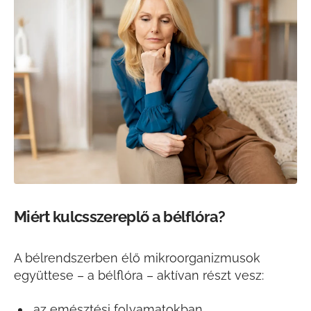
Miért kulcsszereplő a bélflóra?
A bélrendszerben élő mikroorganizmusok
együttese – a bélflóra – aktívan részt vesz:
az emésztési folyamatokban