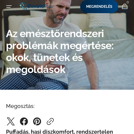
0
0
KOSÁR
MEGRENDELÉS
UGRÁS A TARTALOMRA
ELEM
Az emésztőrendszeri
problémák megértése:
okok, tünetek és
megoldások
Megosztás:
Puffadás, hasi diszkomfort, rendszertelen