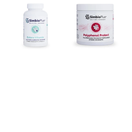
Emésztő-
-
és
Természetes
Immun
Polifenol
Komplex
Védelem