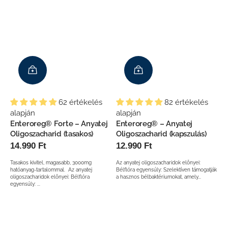
 az
ló
sz, én
l vele
62 értékelés
82 értékelés
alapján
alapján
Enteroreg® Forte – Anyatej
Enteroreg® – Anyatej
Oligoszacharid (tasakos)
Oligoszacharid (kapszulás)
Normál
14.990 Ft
Normál
12.990 Ft
ár
ár
Tasakos kivitel, magasabb, 3000mg
Az anyatej oligoszacharidok előnyei:
hatóanyag-tartalommal. Az anyatej
Bélflóra egyensúly: Szelektíven támogatják
oligoszacharidok előnyei: Bélflóra
a hasznos bélbaktériumokat, amely...
egyensúly: ...
Entero
Polyphenol
Vitamin
Protect