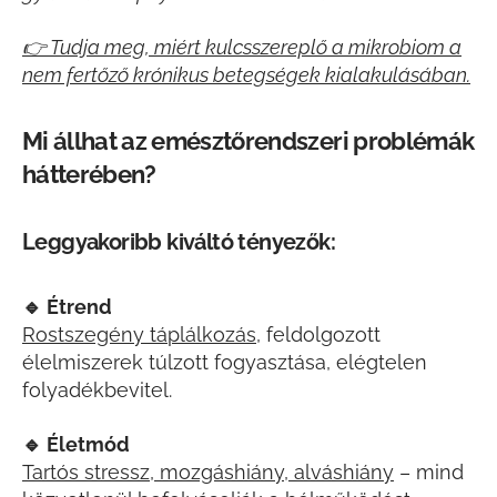
👉
Tudja meg, miért kulcsszereplő a mikrobiom a
nem fertőző krónikus betegségek kialakulásában.
Mi állhat az emésztőrendszeri problémák
hátterében?
Leggyakoribb kiváltó tényezők:
🔹
Étrend
Rostszegény táplálkozás
, feldolgozott
élelmiszerek túlzott fogyasztása, elégtelen
folyadékbevitel.
🔹
Életmód
Tartós stressz, mozgáshiány, alváshiány
– mind