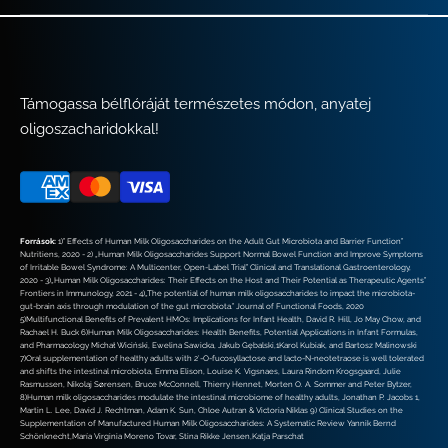
Támogassa bélflóráját természetes módon, anyatej
oligoszacharidokkal!
Források:
1)” Effects of Human Milk Oligosaccharides on the Adult Gut Microbiota and Barrier Function”
Nutritiens, 2020 - 2) „Human Milk Oligosaccharides Support Normal Bowel Function and Improve Symptoms
of Irritable Bowel Syndrome: A Multicenter, Open-Label Trial” Clinical and Translational Gastroenterology,
2020 - 3)„Human Milk Oligosaccharides: Their Effects on the Host and Their Potential as Therapeutic Agents”
Frontiers in Immunology, 2021 - 4)„The potential of human milk oligosaccharides to impact the microbiota-
gut-brain axis through modulation of the gut microbiota.” Journal of Functional Foods, 2020
5)Multifunctional Benefits of Prevalent HMOs: Implications for Infant Health, David R. Hill, Jo May Chow, and
Rachael H. Buck 6)Human Milk Oligosaccharides: Health Benefits, Potential Applications in Infant Formulas,
and Pharmacology Michał Wiciński, Ewelina Sawicka, Jakub Gębalski,1Karol Kubiak, and Bartosz Malinowski
7)Oral supplementation of healthy adults with 2′-O-fucosyllactose and lacto-N-neotetraose is well tolerated
and shifts the intestinal microbiota, Emma Elison, Louise K. Vigsnaes, Laura Rindom Krogsgaard, Julie
Rasmussen, Nikolaj Sørensen, Bruce McConnell, Thierry Hennet, Morten O. A. Sommer and Peter Bytzer,
8)Human milk oligosaccharides modulate the intestinal microbiome of healthy adults, Jonathan P. Jacobs 1,
Martin L. Lee, David J. Rechtman, Adam K. Sun, Chloe Autran & Victoria Niklas 9) Clinical Studies on the
Supplementation of Manufactured Human Milk Oligosaccharides: A Systematic Review Yannik Bernd
Schönknecht,María Virginia Moreno Tovar, Stina Rikke Jensen,Katja Parschat