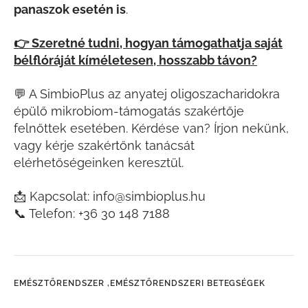
panaszok esetén is
.
👉
Szeretné tudni, hogyan támogathatja saját
bélflóráját kíméletesen, hosszabb távon?
💬
A SimbioPlus az anyatej oligoszacharidokra
épülő mikrobiom-támogatás szakértője
felnőttek esetében. Kérdése van? Írjon nekünk,
vagy kérje szakértőnk tanácsát
elérhetőségeinken keresztül.
📩
Kapcsolat: info@simbioplus.hu
📞
Telefon: +36 30 148 7188
EMÉSZTŐRENDSZER ,
EMÉSZTŐRENDSZERI BETEGSÉGEK