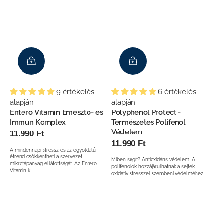
6 értékelés
9 értékelés
alapján
alapján
Polyphenol Protect -
Entero Vitamin Emésztő- és
Természetes Polifenol
Immun Komplex
Védelem
Normál
11.990 Ft
Normál
11.990 Ft
ár
A mindennapi stressz és az egyoldalú
ár
étrend csökkentheti a szervezet
Miben segít? Antioxidáns védelem. A
mikrotápanyag-ellátottságát. Az Entero
polifenolok hozzájárulhatnak a sejtek
Vitamin k...
oxidatív stresszel szembeni védelméhez. ...