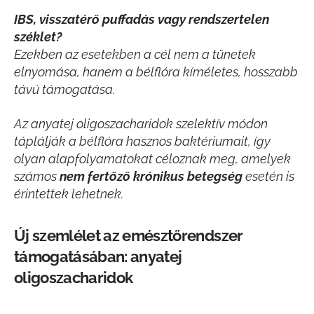
I
BS, visszatérő puffadás vagy rendszertelen
széklet?
Ezekben az esetekben a cél nem a tünetek
elnyomása, hanem a bélflóra kíméletes, hosszabb
távú támogatása.
Az anyatej oligoszacharidok szelektív módon
táplálják a bélflóra hasznos baktériumait, így
olyan alapfolyamatokat céloznak meg, amelyek
számos
nem fertőző krónikus betegség
esetén is
érintettek lehetnek.
Új szemlélet az emésztőrendszer
támogatásában: anyatej
oligoszacharidok