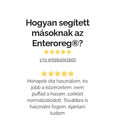
Hogyan segített
másoknak az
Enteroreg®?
170 értékelésből
t
Hónapok óta használom, és
jobb a közérzetem ,nem
Beteg
lom az
puffad a hasam ,széklet
t, és
normalizálódott. Továbbra is
meg
ztalok.
használni fogom. Ajánlani
Érd
desen,
tudom