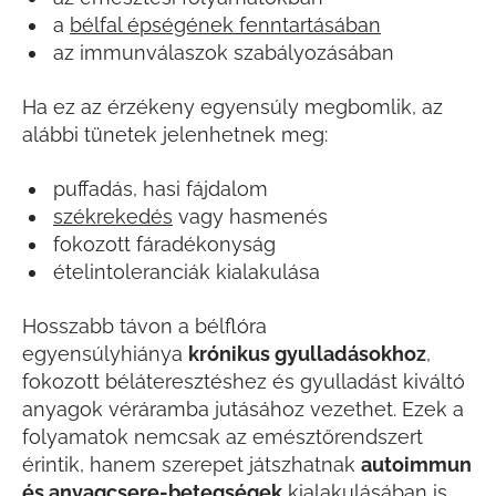
a
bélfal épségének fenntartásában
az immunválaszok szabályozásában
Ha ez az érzékeny egyensúly megbomlik, az
alábbi tünetek jelenhetnek meg:
puffadás, hasi fájdalom
székrekedés
vagy hasmenés
fokozott fáradékonyság
ételintoleranciák kialakulása
Hosszabb távon a bélflóra
egyensúlyhiánya
krónikus gyulladásokhoz
,
fokozott béláteresztéshez és gyulladást kiváltó
anyagok véráramba jutásához vezethet. Ezek a
folyamatok nemcsak az emésztőrendszert
érintik, hanem szerepet játszhatnak
autoimmun
és anyagcsere-betegségek
kialakulásában is