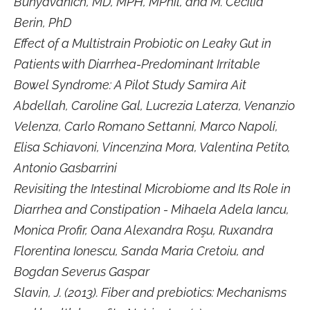
Bunyavanich, MD, MPH, MPhil, and M. Cecilia
Berin, PhD
Effect of a Multistrain Probiotic on Leaky Gut in
Patients with Diarrhea-Predominant Irritable
Bowel Syndrome: A Pilot Study Samira Ait
Abdellah, Caroline Gal, Lucrezia Laterza, Venanzio
Velenza, Carlo Romano Settanni, Marco Napoli,
Elisa Schiavoni, Vincenzina Mora, Valentina Petito,
Antonio Gasbarrini
Revisiting the Intestinal Microbiome and Its Role in
Diarrhea and Constipation - Mihaela Adela Iancu,
Monica Profir, Oana Alexandra Roşu, Ruxandra
Florentina Ionescu, Sanda Maria Cretoiu, and
Bogdan Severus Gaspar
Slavin, J. (2013). Fiber and prebiotics: Mechanisms