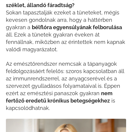
széklet, állandó fáradtság?
Sokan tapasztalják ezeket a tüneteket, mégis
kevesen gondolnak arra, hogy a háttérben
gyakran a
bélflóra egyensúlyának felborulása
áll.
Ezek a tünetek gyakran éveken át
fennállnak, miközben az érintettek nem kapnak
valódi magyarázatot.
Az emésztőrendszer nemcsak a tápanyagok
feldolgozásáért felelős: szoros kapcsolatban áll
az immunrendszerrel, az anyagcserével és a
szervezet gyulladásos folyamataival is. Éppen
ezért az emésztési panaszok gyakran
nem
fertőző eredetű krónikus betegségekhez
is
kapcsolódhatnak.