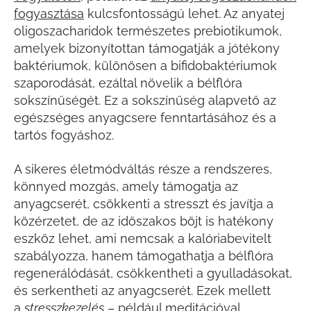
fogyasztása
kulcsfontosságú lehet. Az anyatej
oligoszacharidok természetes prebiotikumok,
amelyek bizonyítottan támogatják a jótékony
baktériumok, különösen a bifidobaktériumok
szaporodását, ezáltal növelik a bélflóra
sokszínűségét. Ez a sokszínűség alapvető az
egészséges anyagcsere fenntartásához és a
tartós fogyáshoz.
A sikeres életmódváltás része a rendszeres,
könnyed mozgás, amely támogatja az
anyagcserét, csökkenti a stresszt és javítja a
közérzetet, de az időszakos böjt is hatékony
eszköz lehet, ami nemcsak a kalóriabevitelt
szabályozza, hanem támogathatja a bélflóra
regenerálódását, csökkentheti a gyulladásokat,
és serkentheti az anyagcserét. Ezek mellett
a
stresszkezelés
– például meditációval,