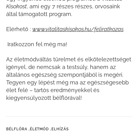
Kisokost
, ami egy 7 részes részes, orvosaink
által támogatott program.
Elérhető :
www.vitalitaskisokos.hu/feliratkozas
Iratkozzon fel még ma!
Az életmódváltás türelmet és elkötelezettséget
igényel, de nemcsak a testsúly, hanem az
általános egészség szempontjából is megéri.
Tegyen egy lépést még ma az egészségesebb
élet felé – tartós eredményekkel és
kiegyensúlyozott bélflórával!
BÉLFLÓRA ,
ÉLETMÓD ,
ELHÍZÁS