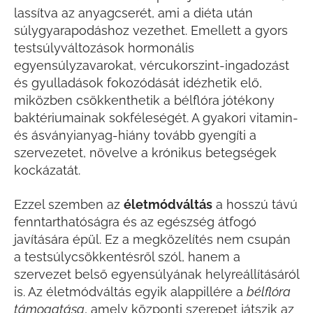
lassítva az anyagcserét, ami a diéta után
súlygyarapodáshoz vezethet. Emellett a gyors
testsúlyváltozások hormonális
egyensúlyzavarokat, vércukorszint-ingadozást
és gyulladások fokozódását idézhetik elő,
miközben csökkenthetik a bélflóra jótékony
baktériumainak sokféleségét. A gyakori vitamin-
és ásványianyag-hiány tovább gyengíti a
szervezetet, növelve a krónikus betegségek
kockázatát.
Ezzel szemben az
életmódváltás
a hosszú távú
fenntarthatóságra és az egészség átfogó
javítására épül. Ez a megközelítés nem csupán
a testsúlycsökkentésről szól, hanem a
szervezet belső egyensúlyának helyreállításáról
is. Az életmódváltás egyik alappillére a
bélflóra
támogatása
, amely központi szerepet játszik az