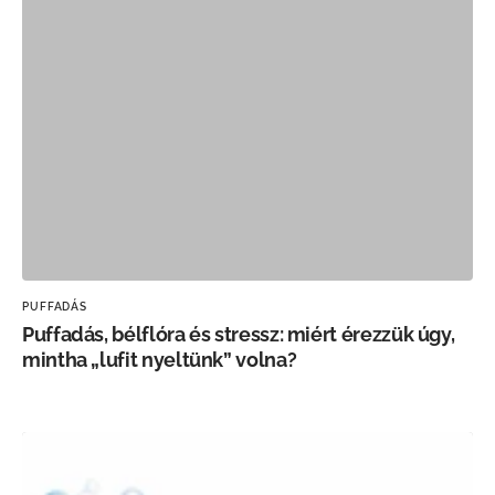
PUFFADÁS
Puffadás, bélflóra és stressz: miért érezzük úgy,
mintha „lufit nyeltünk” volna?