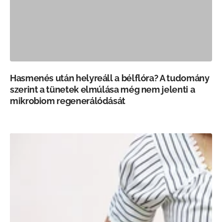
Hasmenés után helyreáll a bélflóra? A tudomány
szerint a tünetek elmúlása még nem jelenti a
mikrobiom regenerálódását