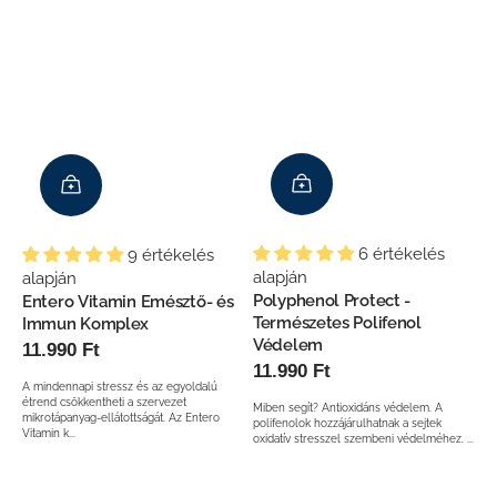
6 értékelés
9 értékelés
alapján
alapján
Polyphenol Protect -
Entero Vitamin Emésztő- és
Természetes Polifenol
Immun Komplex
Védelem
Normál
11.990 Ft
Normál
11.990 Ft
ár
A mindennapi stressz és az egyoldalú
ár
étrend csökkentheti a szervezet
Miben segít? Antioxidáns védelem. A
mikrotápanyag-ellátottságát. Az Entero
polifenolok hozzájárulhatnak a sejtek
Vitamin k...
oxidatív stresszel szembeni védelméhez. ...