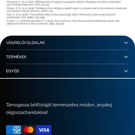
Marcobal, A., et al. (2010).
"Bifidobacterium longum subspecies infantis: Champion colonizer of the infant
gut."
Pediatric Research, 67(2), 217-223.
Dulloo, A. G., et al. (2015).
"Pathways from dieting to weight regain, to obesity and to the metabolic syndrome:
An overview."
Obesity Reviews, 16(S1), 1-19.
Koh, A., et al. (2016).
"From dietary fiber to host physiology: Short-chain fatty acids as key bacterial
metabolites."
Cell, 165(6), 1332-1345.
Foster, J. A., & McVey Neufeld, K. A. (2013).
"Gut–brain axis: How the microbiome influences anxiety and
depression."
Trends in Neurosciences, 36(5), 305-312.
VÁSÁRLÓI OLDALAK
TERMÉKEK
EGYÉB
Támogassa bélflóráját természetes módon, anyatej
oligoszacharidokkal!