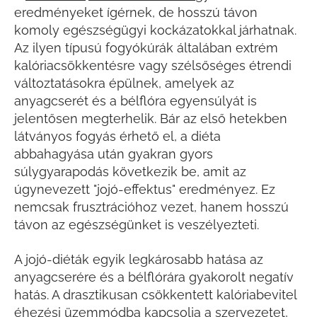
eredményeket ígérnek, de hosszú távon
komoly egészségügyi kockázatokkal járhatnak.
Az ilyen típusú fogyókúrák általában extrém
kalóriacsökkentésre vagy szélsőséges étrendi
változtatásokra épülnek, amelyek az
anyagcserét és a bélflóra egyensúlyát is
jelentősen megterhelik. Bár az első hetekben
látványos fogyás érhető el, a diéta
abbahagyása után gyakran gyors
súlygyarapodás következik be, amit az
úgynevezett "jojó-effektus" eredményez. Ez
nemcsak frusztrációhoz vezet, hanem hosszú
távon az egészségünket is veszélyezteti.
A jojó-diéták egyik legkárosabb hatása az
anyagcserére és a bélflórára gyakorolt negatív
hatás. A drasztikusan csökkentett kalóriabevitel
éhezési üzemmódba kapcsolja a szervezetet,