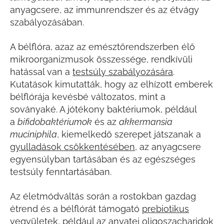
anyagcsere, az immunrendszer és az étvágy
szabályozásában.
A bélflóra, azaz az emésztőrendszerben élő
mikroorganizmusok összessége, rendkívüli
hatással van a
testsúly szabályozására
.
Kutatások kimutatták, hogy az elhízott emberek
bélflórája kevésbé változatos, mint a
soványaké. A jótékony baktériumok, például
a
bifidobaktériumok
és az
akkermansia
muciniphila
, kiemelkedő szerepet játszanak a
gyulladások csökkentésében
, az anyagcsere
egyensúlyban tartásában és az egészséges
testsúly fenntartásában.
Az életmódváltás során a rostokban gazdag
étrend és a bélflórát támogató
prebiotikus
vegyületek
, például az
anyatej oligoszacharidok