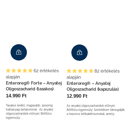
 hogy
 az
ló
sz, én
l vele
62 értékelés
82 értékelés
alapján
alapján
Enteroreg® Forte – Anyatej
Enteroreg® – Anyatej
Oligoszacharid (tasakos)
Oligoszacharid (kapszulás)
Normál
14.990 Ft
Normál
12.990 Ft
ár
ár
Tasakos kivitel, magasabb, 3000mg
Az anyatej oligoszacharidok előnyei:
hatóanyag-tartalommal. Az anyatej
Bélflóra egyensúly: Szelektíven támogatják
oligoszacharidok előnyei: Bélflóra
a hasznos bélbaktériumokat, amely...
egyensúly: ...
Entero
Polyphenol