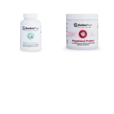
Vitamin
Protect
Emésztő-
-
és
Természetes
Immun
Polifenol
Komplex
Védelem