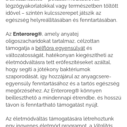
légzőgyakorlatokkal vagy természetben töltött
idővel – szintén kulcsszerepet játszik az
egészség helyreállításában és fenntartásában.
Az
Enteroreg®
, amely anyatej
oligoszacharidokat tartalmaz, célzottan
támogatja a
bélflóra egyensúlyát
és
változatosságát, hatékonyan kiegészítheti az
életmódváltásra tett erőfeszítéseket azáltal,
hogy segíti a jótékony baktériumok
szaporodását, így hozzájárul az anyagcsere-
egyensúly fenntartásához és a tartós egészség
megőrzéséhez. Az Enteroreg® könnyen
beilleszthető a mindennapi étrendbe, és hosszú
távon is fenntartható támogatást nyújt.
Az életmódváltás támogatására létrehoztunk
egy ingyenes életmód programot, a
Vitalitás