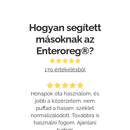
Hogyan segített
másoknak az
Enteroreg®?
170 értékelésből
t
Hónapok óta használom, és
jobb a közérzetem ,nem
Beteg
lom az
puffad a hasam ,széklet
t, és
normalizálódott. Továbbra is
meg
ztalok.
használni fogom. Ajánlani
Érd
desen,
tudom