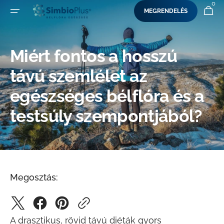
0
0
KOSÁR
MEGRENDELÉS
UGRÁS A TARTALOMRA
ELEM
Miért fontos a hosszú
távú szemlélet az
egészséges bélflóra és a
testsúly szempontjából?
Megosztás:
A
drasztikus, rövid távú diéták
gyors