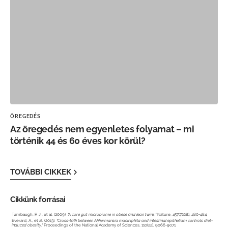
ÖREGEDÉS
Az öregedés nem egyenletes folyamat – mi
történik 44 és 60 éves kor körül?
TOVÁBBI CIKKEK
Cikkünk forrásai
Turnbaugh, P. J., et al. (2009).
"A core gut microbiome in obese and lean twins."
Nature, 457(7228), 480-484.
Everard, A., et al. (2013).
"Cross-talk between Akkermansia muciniphila and intestinal epithelium controls diet-
induced obesity."
Proceedings of the National Academy of Sciences, 110(22), 9066-9071.