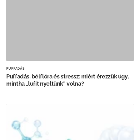
PUFFADÁS
Puffadás, bélflóra és stressz: miért érezzük úgy,
mintha „lufit nyeltünk” volna?