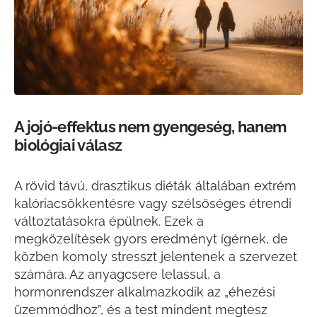
A jojó-effektus nem gyengeség, hanem
biológiai válasz
A rövid távú, drasztikus diéták általában extrém
kalóriacsökkentésre vagy szélsőséges étrendi
változtatásokra épülnek. Ezek a
megközelítések gyors eredményt ígérnek, de
közben komoly stresszt jelentenek a szervezet
számára. Az anyagcsere lelassul, a
hormonrendszer alkalmazkodik az „éhezési
üzemmódhoz”, és a test mindent megtesz