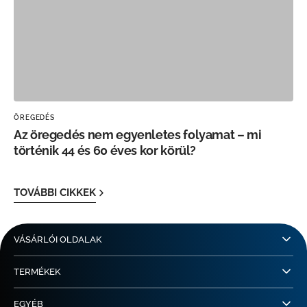
ÖREGEDÉS
Az öregedés nem egyenletes folyamat – mi
történik 44 és 60 éves kor körül?
TOVÁBBI CIKKEK
VÁSÁRLÓI OLDALAK
TERMÉKEK
EGYÉB