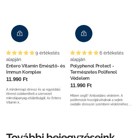
6 értékelés
9 értékelés
alapján
alapján
Polyphenol Protect -
Entero Vitamin Emésztő- és
Természetes Polifenol
Immun Komplex
Védelem
Normál
11.990 Ft
Normál
11.990 Ft
ár
A mindennapi stressz és az egyoldalú
ár
étrend csökkentheti a szervezet
Miben segít? Antioxidáns védelem. A
mikrotápanyag-ellátottságát. Az Entero
polifenolok hozzájárulhatnak a sejtek
Vitamin k...
oxidatív stresszel szembeni védelméhez. ...
További bejegyzéseink