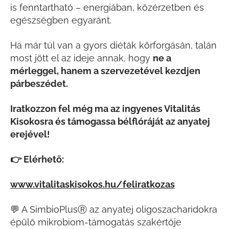
is fenntartható – energiában, közérzetben és
egészségben egyaránt.
Ha már túl van a gyors diéták körforgásán, talán
most jött el az ideje annak, hogy
ne a
mérleggel, hanem a szervezetével kezdjen
párbeszédet.
Iratkozzon fel még ma az ingyenes Vitalitás
Kisokosra és támogassa bélflóráját az anyatej
erejével!
👉 Elérhető:
www.vitalitaskisokos.hu/feliratkozas
💬 A SimbioPlusⓇ az anyatej oligoszacharidokra
épülő mikrobiom-támogatás szakértője