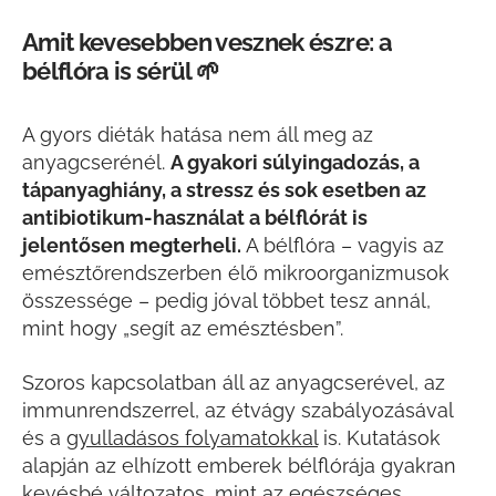
Amit kevesebben vesznek észre: a
bélflóra is sérül 🌱
A gyors diéták hatása nem áll meg az
anyagcserénél.
A gyakori súlyingadozás, a
tápanyaghiány, a stressz és sok esetben az
antibiotikum-használat a bélflórát is
jelentősen megterheli.
A bélflóra – vagyis az
emésztőrendszerben élő mikroorganizmusok
összessége – pedig jóval többet tesz annál,
mint hogy „segít az emésztésben”.
Szoros kapcsolatban áll az anyagcserével, az
immunrendszerrel, az étvágy szabályozásával
és a
gyulladásos folyamatokkal
is. Kutatások
alapján az elhízott emberek bélflórája gyakran
kevésbé változatos, mint az egészséges