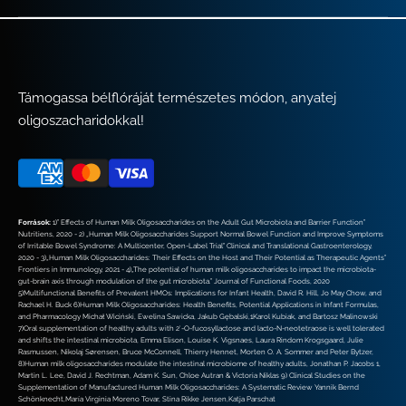
Támogassa bélflóráját természetes módon, anyatej
oligoszacharidokkal!
Források:
1)” Effects of Human Milk Oligosaccharides on the Adult Gut Microbiota and Barrier Function”
Nutritiens, 2020 - 2) „Human Milk Oligosaccharides Support Normal Bowel Function and Improve Symptoms
of Irritable Bowel Syndrome: A Multicenter, Open-Label Trial” Clinical and Translational Gastroenterology,
2020 - 3)„Human Milk Oligosaccharides: Their Effects on the Host and Their Potential as Therapeutic Agents”
Frontiers in Immunology, 2021 - 4)„The potential of human milk oligosaccharides to impact the microbiota-
gut-brain axis through modulation of the gut microbiota.” Journal of Functional Foods, 2020
5)Multifunctional Benefits of Prevalent HMOs: Implications for Infant Health, David R. Hill, Jo May Chow, and
Rachael H. Buck 6)Human Milk Oligosaccharides: Health Benefits, Potential Applications in Infant Formulas,
and Pharmacology Michał Wiciński, Ewelina Sawicka, Jakub Gębalski,1Karol Kubiak, and Bartosz Malinowski
7)Oral supplementation of healthy adults with 2′-O-fucosyllactose and lacto-N-neotetraose is well tolerated
and shifts the intestinal microbiota, Emma Elison, Louise K. Vigsnaes, Laura Rindom Krogsgaard, Julie
Rasmussen, Nikolaj Sørensen, Bruce McConnell, Thierry Hennet, Morten O. A. Sommer and Peter Bytzer,
8)Human milk oligosaccharides modulate the intestinal microbiome of healthy adults, Jonathan P. Jacobs 1,
Martin L. Lee, David J. Rechtman, Adam K. Sun, Chloe Autran & Victoria Niklas 9) Clinical Studies on the
Supplementation of Manufactured Human Milk Oligosaccharides: A Systematic Review Yannik Bernd
Schönknecht,María Virginia Moreno Tovar, Stina Rikke Jensen,Katja Parschat