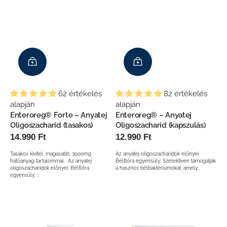
ló
sz, én
l vele
62 értékelés
82 értékelés
alapján
alapján
Enteroreg® Forte – Anyatej
Enteroreg® – Anyatej
Oligoszacharid (tasakos)
Oligoszacharid (kapszulás)
Normál
14.990 Ft
Normál
12.990 Ft
ár
ár
Tasakos kivitel, magasabb, 3000mg
Az anyatej oligoszacharidok előnyei:
hatóanyag-tartalommal. Az anyatej
Bélflóra egyensúly: Szelektíven támogatják
oligoszacharidok előnyei: Bélflóra
a hasznos bélbaktériumokat, amely...
egyensúly: ...
Entero
Polyphenol
Vitamin
Protect