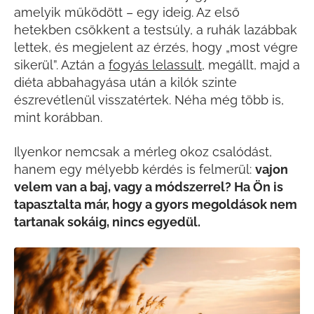
amelyik működött – egy ideig. Az első
hetekben csökkent a testsúly, a ruhák lazábbak
lettek, és megjelent az érzés, hogy „most végre
sikerül”. Aztán a
fogyás lelassult
, megállt, majd a
diéta abbahagyása után a kilók szinte
észrevétlenül visszatértek. Néha még több is,
mint korábban.
Ilyenkor nemcsak a mérleg okoz csalódást,
hanem egy mélyebb kérdés is felmerül:
vajon
velem van a baj, vagy a módszerrel?
Ha Ön is
tapasztalta már, hogy a gyors megoldások nem
tartanak sokáig, nincs egyedül.