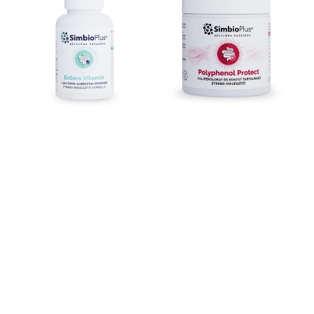
Emésztő-
-
és
Természetes
Immun
Polifenol
Komplex
Védelem