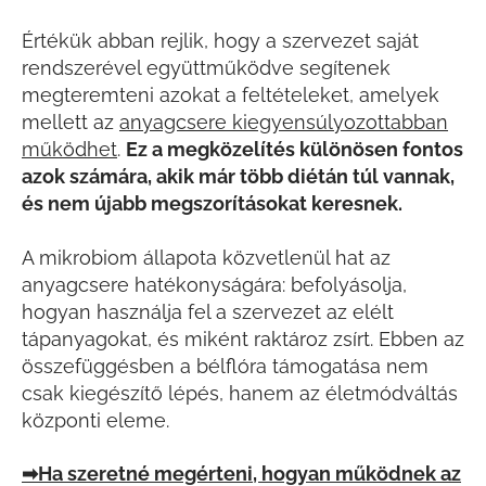
Értékük abban rejlik, hogy a szervezet saját
rendszerével együttműködve segítenek
megteremteni azokat a feltételeket, amelyek
mellett az
anyagcsere kiegyensúlyozottabban
működhet
.
Ez a megközelítés különösen fontos
azok számára, akik már több diétán túl vannak,
és nem újabb megszorításokat keresnek.
A mikrobiom állapota közvetlenül hat az
anyagcsere hatékonyságára: befolyásolja,
hogyan használja fel a szervezet az elélt
tápanyagokat, és miként raktároz zsírt. Ebben az
összefüggésben a bélflóra támogatása nem
csak kiegészítő lépés, hanem az életmódváltás
központi eleme.
➡Ha szeretné megérteni, hogyan működnek az