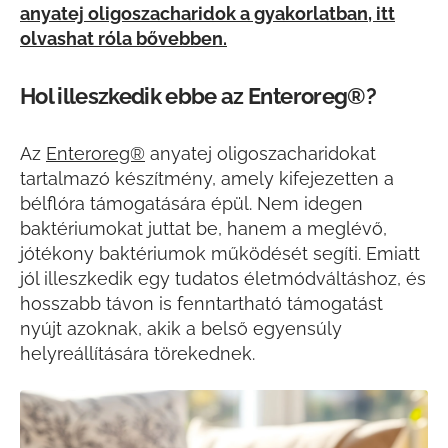
anyatej oligoszacharidok a gyakorlatban, itt
olvashat róla bővebben.
Hol illeszkedik ebbe az Enteroreg®?
Az
Enteroreg®
anyatej oligoszacharidokat
tartalmazó készítmény, amely kifejezetten a
bélflóra támogatására épül. Nem idegen
baktériumokat juttat be, hanem a meglévő,
jótékony baktériumok működését segíti. Emiatt
jól illeszkedik egy tudatos életmódváltáshoz, és
hosszabb távon is fenntartható támogatást
nyújt azoknak, akik a belső egyensúly
helyreállítására törekednek.