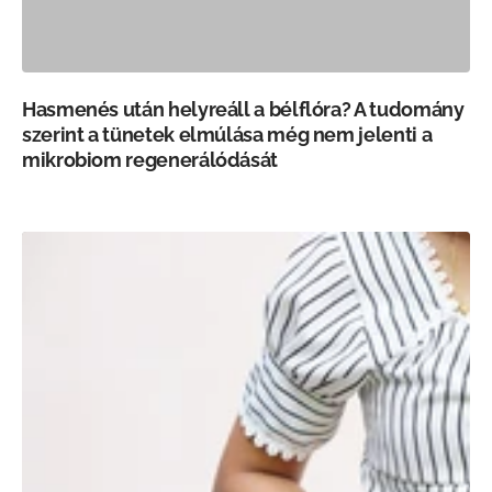
Hasmenés után helyreáll a bélflóra? A tudomány
szerint a tünetek elmúlása még nem jelenti a
mikrobiom regenerálódását