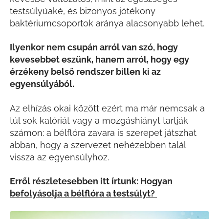
testsúlyúaké, és bizonyos jótékony
baktériumcsoportok aránya alacsonyabb lehet.
Ilyenkor nem csupán arról van szó, hogy
kevesebbet eszünk, hanem arról, hogy egy
érzékeny belső rendszer billen ki az
egyensúlyából.
Az elhízás okai között ezért ma már nemcsak a
túl sok kalóriát vagy a mozgáshiányt tartják
számon: a bélflóra zavara is szerepet játszhat
abban, hogy a szervezet nehézebben talál
vissza az egyensúlyhoz.
Erről részletesebben itt írtunk:
Hogyan
befolyásolja a bélflóra a testsúlyt?