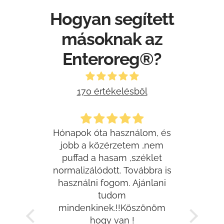
Hogyan segített
másoknak az
Enteroreg®?
170 értékelésből
t
Hónapok óta használom, és
jobb a közérzetem ,nem
Beteg
lom az
puffad a hasam ,széklet
t, és
normalizálódott. Továbbra is
meg
ztalok.
használni fogom. Ajánlani
Érd
desen,
tudom
dok az
mindenkinek.!!Köszönöm
t.
hogy van !