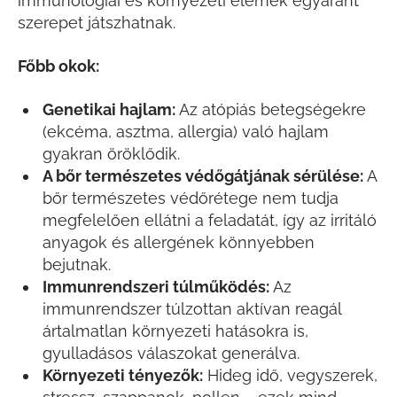
immunológiai és környezeti elemek egyaránt
szerepet játszhatnak.
Főbb okok:
Genetikai hajlam:
Az atópiás betegségekre
(ekcéma, asztma, allergia) való hajlam
gyakran öröklődik.
A bőr természetes védőgátjának sérülése
:
A
bőr természetes védőrétege nem tudja
megfelelően ellátni a feladatát, így az irritáló
anyagok és allergének könnyebben
bejutnak.
Immunrendszeri túlműködés:
Az
immunrendszer túlzottan aktívan reagál
ártalmatlan környezeti hatásokra is,
gyulladásos válaszokat generálva.
Környezeti tényezők:
Hideg idő, vegyszerek,