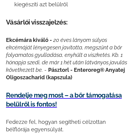
kiegészíti azt belülről
Vásárlói visszajelzés:
Ekcémára kiváló -
20 éves lányom súlyos
ekcémáját lényegesen javította, megszűnt a bőr
folyamatos gyulladása, enyhült a viszketés. Kb. 1
hónapja szedi, de már 1 hét után látványos javulás
következett be.
-
Pásztorl -
Enteroreg® Anyatej
Oligoszacharid (kapszula)
Rendelje meg most – a bőr támogatása
belülről is fontos!
Fedezze fel, hogyan segítheti célzottan
bélflórája egyensúlyát.