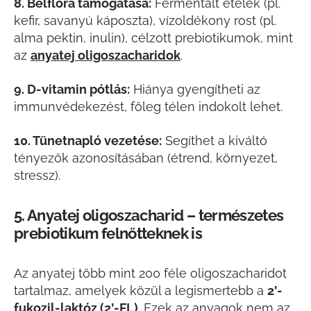
8. Bélflóra támogatása:
Fermentált ételek (pl.
kefir, savanyú káposzta), vízoldékony rost (pl.
alma pektin, inulin), célzott prebiotikumok, mint
az
anyatej oligoszacharidok
.
9. D-vitamin pótlás:
Hiánya gyengítheti az
immunvédekezést, főleg télen indokolt lehet.
10. Tünetnapló vezetése:
Segíthet a kiváltó
tényezők azonosításában (étrend, környezet,
stressz).
5. Anyatej oligoszacharid – természetes
prebiotikum felnőtteknek is
Az anyatej több mint 200 féle oligoszacharidot
tartalmaz, amelyek közül a legismertebb a
2’-
fukozil-laktóz (2’-FL)
. Ezek az anyagok nem az