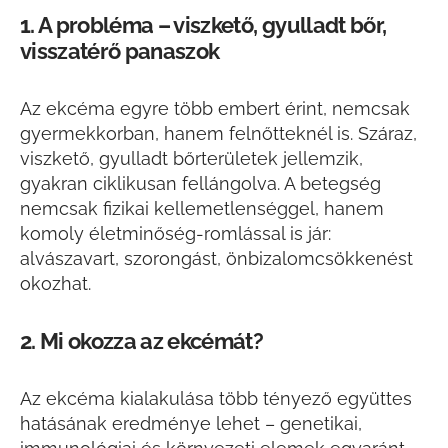
1. A probléma – viszkető, gyulladt bőr,
visszatérő panaszok
Az ekcéma egyre több embert érint, nemcsak
gyermekkorban, hanem felnőtteknél is. Száraz,
viszkető, gyulladt bőrterületek jellemzik,
gyakran ciklikusan fellángolva. A betegség
nemcsak fizikai kellemetlenséggel, hanem
komoly életminőség-romlással is jár:
alvászavart, szorongást, önbizalomcsökkenést
okozhat.
2. Mi okozza az ekcémát?
Az ekcéma kialakulása több tényező együttes
hatásának eredménye lehet – genetikai,