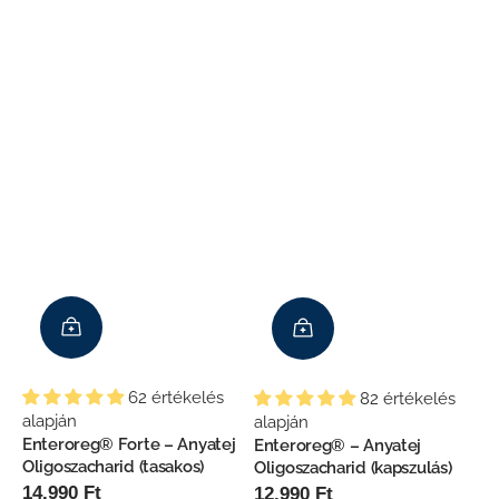
áramon
pedig
szem
alóban
 hogy
 az
ló
sz, én
l vele
62 értékelés
82 értékelés
alapján
alapján
Enteroreg® Forte – Anyatej
Enteroreg® – Anyatej
Oligoszacharid (tasakos)
Oligoszacharid (kapszulás)
Normál
14.990 Ft
Normál
12.990 Ft