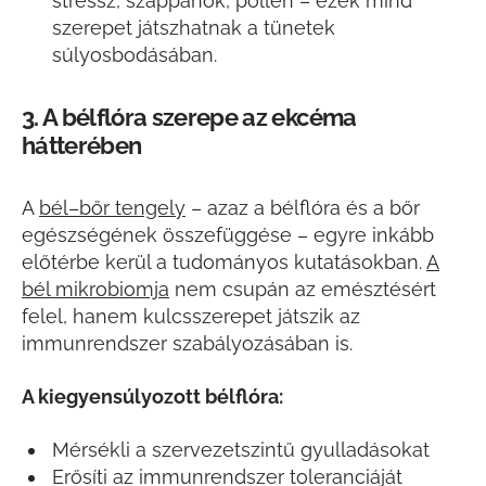
stressz, szappanok, pollen – ezek mind
szerepet játszhatnak a tünetek
súlyosbodásában.
3. A bélflóra szerepe az ekcéma
hátterében
A
bél–bőr tengely
– azaz a bélflóra és a bőr
egészségének összefüggése – egyre inkább
előtérbe kerül a tudományos kutatásokban.
A
bél mikrobiomja
nem csupán az emésztésért
felel, hanem kulcsszerepet játszik az
immunrendszer szabályozásában is.
A kiegyensúlyozott bélflóra:
Mérsékli a szervezetszintű gyulladásokat
Erősíti az immunrendszer toleranciáját