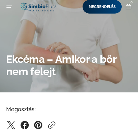
0
0
KOSÁR
MEGRENDELÉS
UGRÁS A TARTALOMRA
ELEM
Ekcéma – Amikor a bőr
nem felejt
Megosztás: