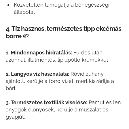
Közvetetten támogatja a bőr egészségi
állapotát
4. Tíz hasznos, természetes tipp ekcémás
bőrre 🌱
1. Mindennapos hidratálás:
Fürdés után
azonnal, illatmentes, lipidpótló krémekkel
2. Langyos víz használata:
Rövid zuhany
ajánlott, kerülje a forró vizet, mert kiszárítja a
bőrt.
3. Természetes textíliák viselése:
Pamut és len
anyagok előnyösek, kerülje a műszálat és
gyapjút.