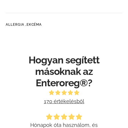
ALLERGIA ,
EKCÉMA
Hogyan segített
másoknak az
Enteroreg®?
170 értékelésből
t
Hónapok óta használom, és