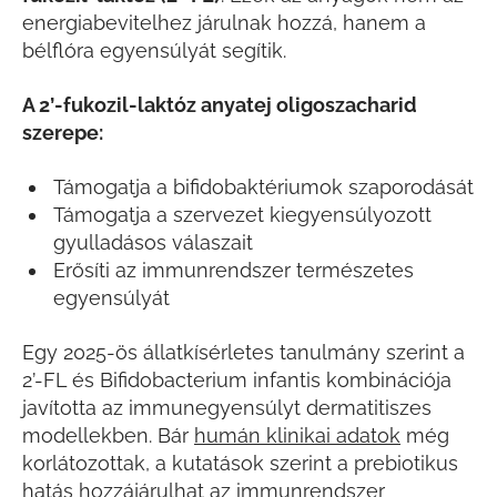
energiabevitelhez járulnak hozzá, hanem a
bélflóra egyensúlyát segítik.
A 2’-fukozil-laktóz anyatej oligoszacharid
szerepe:
Támogatja a bifidobaktériumok szaporodását
Támogatja a szervezet kiegyensúlyozott
gyulladásos válaszait
Erősíti az immunrendszer természetes
egyensúlyát
Egy 2025-ös állatkísérletes tanulmány szerint a
2’-FL és Bifidobacterium infantis kombinációja
javította az immunegyensúlyt dermatitiszes
modellekben. Bár
humán klinikai adatok
még
korlátozottak, a kutatások szerint a prebiotikus
hatás hozzájárulhat az immunrendszer