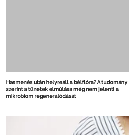
Hasmenés után helyreáll a bélflóra? A tudomány
szerint a tünetek elmúlása még nem jelenti a
mikrobiom regenerálódását