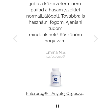
jobb a közérzetem ,nem
Beteg
lom az
puffad a hasam ,széklet
t, és
normalizálódott. Továbbra is
meg
ztalok.
használni fogom. Ajánlani
Érd
desen,
tudom
dok az
mindenkinek.!!Köszönöm
t.
hogy van !
 után
Emma N.S.
elen
02/27/2026
ég,
gyes
ös
 ájulás
áramon
ként
Enteroreg® Forte – Anyatej Oligoszacharid (tasakos)
Enteroreg® – Anyatej Oligoszacharid (kapszulás)
mák.
 az a
láltak,