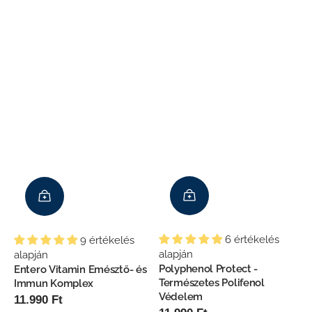
6 értékelés
9 értékelés
alapján
alapján
Polyphenol Protect -
Entero Vitamin Emésztő- és
Természetes Polifenol
Immun Komplex
Védelem
Normál
11.990 Ft