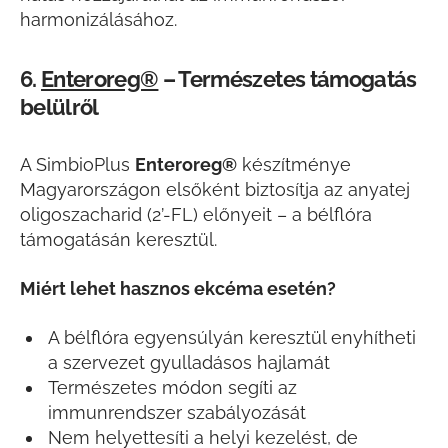
harmonizálásához.
6.
Enteroreg®
– Természetes támogatás
belülről
A SimbioPlus
Enteroreg®
készítménye
Magyarországon elsőként biztosítja az anyatej
oligoszacharid (2’-FL) előnyeit – a bélflóra
támogatásán keresztül.
Miért lehet hasznos ekcéma esetén?
A bélflóra egyensúlyán keresztül enyhítheti
a szervezet gyulladásos hajlamát
Természetes módon segíti az
immunrendszer szabályozását
Nem helyettesíti a helyi kezelést, de