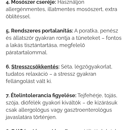
4. Mosószer cseréje:
Használjon
allergénmentes, illatmentes mosószert, extra
öblítéssel.
5. Rendszeres portalanítás:
A poratka, penész
és állatszőr gyakran rontja a tüneteket – fontos
a lakás tisztántartása, megfelelő
páratartalommal.
6.
Stresszcsökkentés
:
Séta, légzőgyakorlat,
tudatos relaxáció – a stressz gyakran
fellángolást vált ki.
7. Ételintolerancia figyelése:
Tejfehérje, tojás,
szója, diófélék gyakori kiváltók – de kizárásuk
csak allergológus vagy gasztroenterológus
javaslatára történjen.