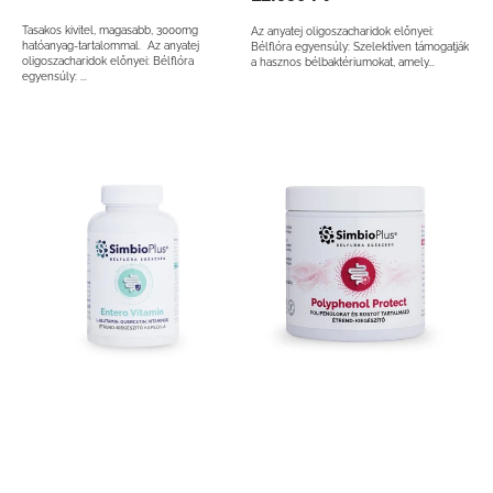
ár
ár
Tasakos kivitel, magasabb, 3000mg
Az anyatej oligoszacharidok előnyei:
hatóanyag-tartalommal. Az anyatej
Bélflóra egyensúly: Szelektíven támogatják
oligoszacharidok előnyei: Bélflóra
a hasznos bélbaktériumokat, amely...
egyensúly: ...
Entero
Polyphenol
Vitamin
Protect
Emésztő-
-
és
Természetes
Immun
Polifenol
Komplex
Védelem