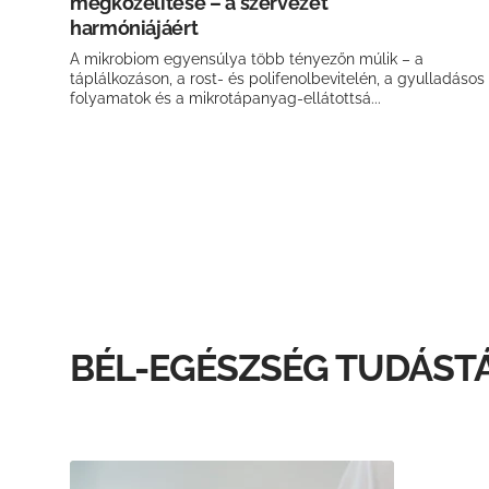
megközelítése – a szervezet
harmóniájáért
A mikrobiom egyensúlya több tényezőn múlik – a
táplálkozáson, a rost- és polifenolbevitelén, a gyulladásos
folyamatok és a mikrotápanyag-ellátottsá...
BÉL-EGÉSZSÉG TUDÁST