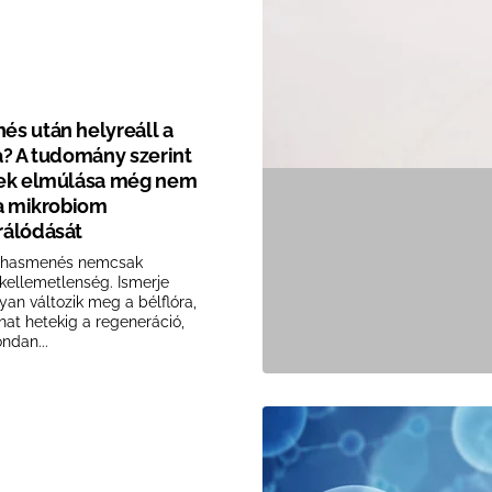
s után helyreáll a
a? A tudomány szerint
tek elmúlása még nem
 a mikrobiom
rálódását
ő hasmenés nemcsak
kellemetlenség. Ismerje
an változik meg a bélflóra,
that hetekig a regeneráció,
ndan...