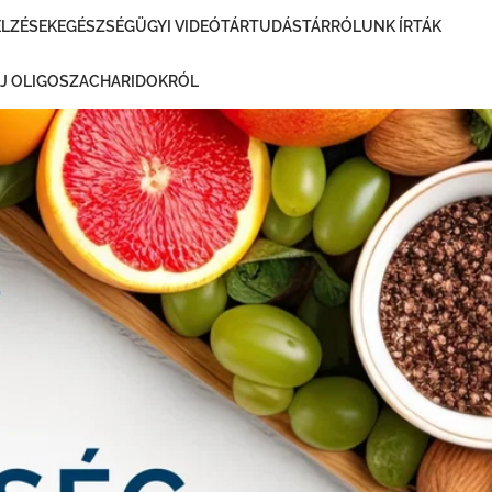
ELZÉSEK
EGÉSZSÉGÜGYI VIDEÓTÁR
TUDÁSTÁR
RÓLUNK ÍRTÁK
EJ OLIGOSZACHARIDOKRÓL