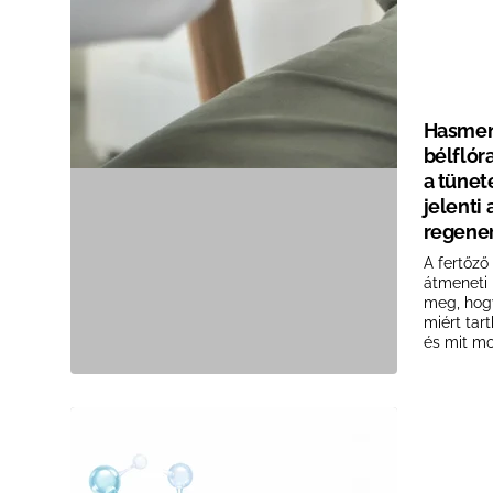
Hasmené
bélflór
a tüne
jelenti
regene
A fertőz
átmeneti 
meg, hogy
miért tar
és mit mo