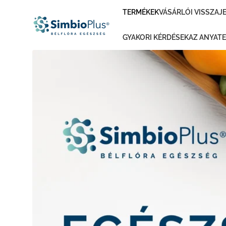
UGRÁS A
TERMÉKEK
VÁSÁRLÓI VISSZAJ
TARTALOMRA
GYAKORI KÉRDÉSEK
AZ ANYAT