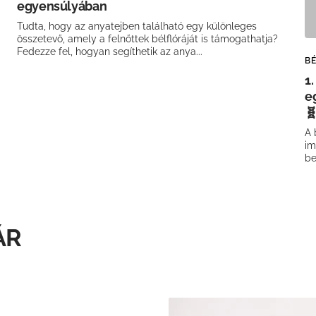
egyensúlyában
Tudta, hogy az anyatejben található egy különleges
összetevő, amely a felnőttek bélflóráját is támogathatja?
Fedezze fel, hogyan segíthetik az anya...
B
1
e

A 
im
be
ÁR