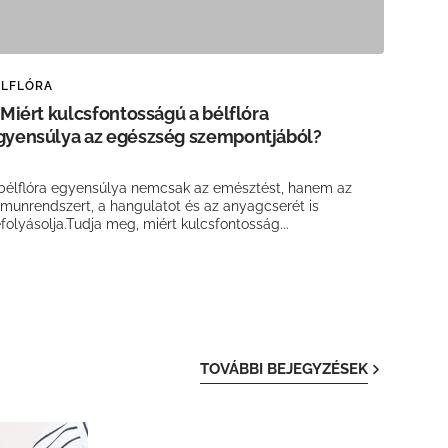
ÉLFLÓRA
. Miért kulcsfontosságú a bélflóra
gyensúlya az egészség szempontjából?

bélflóra egyensúlya nemcsak az emésztést, hanem az
munrendszert, a hangulatot és az anyagcserét is
folyásolja.Tudja meg, miért kulcsfontosság...
TOVÁBBI BEJEGYZÉSEK