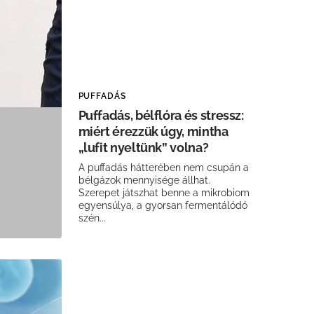
PUFFADÁS
Puffadás, bélflóra és stressz:
miért érezzük úgy, mintha
„lufit nyeltünk” volna?
A puffadás hátterében nem csupán a
bélgázok mennyisége állhat.
Szerepet játszhat benne a mikrobiom
egyensúlya, a gyorsan fermentálódó
szén...